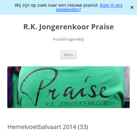
Wij zijn op zoek naar een nieuwe pianist.
Kom jij ons
✕
begeleiden?
Ga
naar
R.K. Jongerenkoor Praise
de
inhoud
Positief eigenWijs
Menu
Hemelvoetbalvaart 2014 (33)