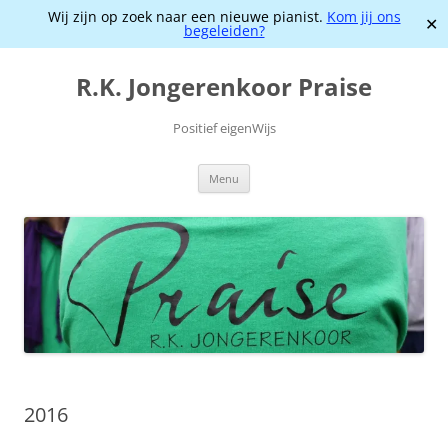
Wij zijn op zoek naar een nieuwe pianist.
Kom jij ons
✕
begeleiden?
Ga
naar
R.K. Jongerenkoor Praise
de
inhoud
Positief eigenWijs
Menu
2016