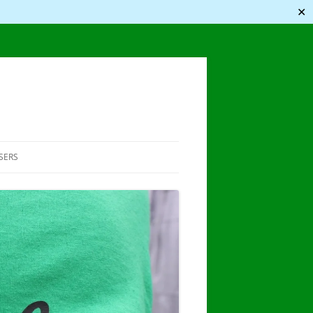
✕
SERS