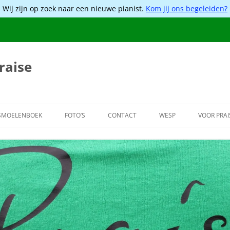
Wij zijn op zoek naar een nieuwe pianist.
Kom jij ons begeleiden?
raise
SMOELENBOEK
FOTO’S
CONTACT
WESP
VOOR PRAI
2020
2019
2017
2016
2014