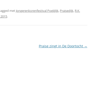
tagged met
Jongerenkorenfestival Poeldijk
,
Praisedijk
,
R.K.
 2015
.
Praise zingt in De Doortocht
→