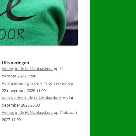
Uitvoeringen
Viering in de H. Nicolaaskerk
op 11
oktober 2026 11:00
Vormselviering in de H. Nicolaaskerk
op
22 november 2026 11:00
Kerstviering in de H. Nicolaaskerk
op 24
december 2026 23:00
Viering in de H. Nicolaaskerk
op 7 februari
2027 11:00