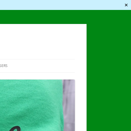
✕
SERS