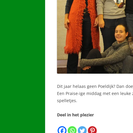
Dit jaar helaas geen Poeldijk? Dan doe
Een Praise-ige middag met een leuke z
spelletjes.
Deel in het plezier